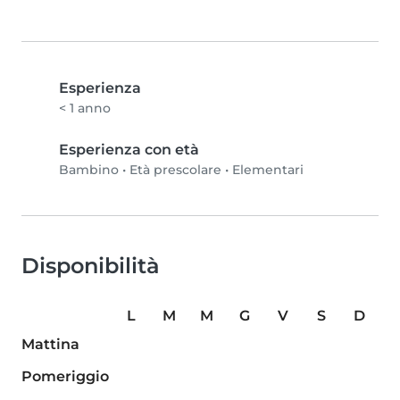
Esperienza
< 1 anno
Esperienza con età
Bambino
•
Età prescolare
•
Elementari
Disponibilità
L
M
M
G
V
S
D
Mattina
Pomeriggio