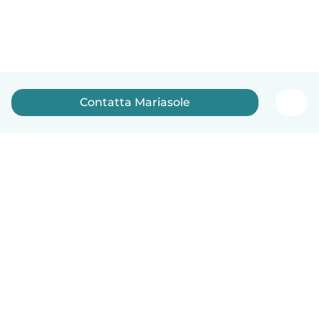
Contatta Mariasole
Italiano
Come funziona
Aiuto
Termini e privacy
Prezzi
Dati aziendali
Babysits per le aziende