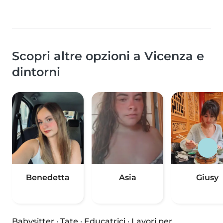
Scopri altre opzioni a Vicenza e
dintorni
Benedetta
Asia
Giusy
Babysitter
·
Tate
·
Educatrici
·
Lavori per