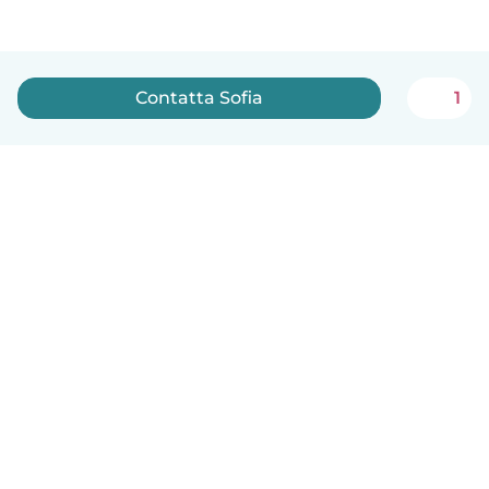
Contatta Sofia
1
Italiano
Come funziona
Aiuto
Termini e privacy
Prezzi
Dati aziendali
Babysits per le aziende
Standard della community