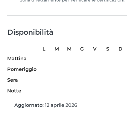
Sofia direttamente per verificare le certificazioni.
Disponibilità
L
M
M
G
V
S
D
Mattina
Pomeriggio
Sera
Notte
Aggiornato:
12 aprile 2026