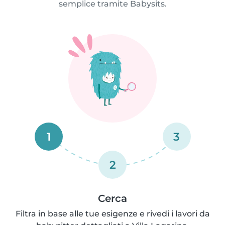
semplice tramite Babysits.
1
3
2
Cerca
Filtra in base alle tue esigenze e rivedi i lavori da