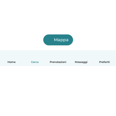
Mappa
Home
Cerca
Prenotazioni
Messaggi
Preferiti
Italiano
Come funziona
Aiuto
Termini e privacy
Prezzi
Dati aziendali
Babysits per le aziende