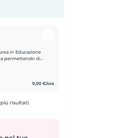
aurea in Educazione
sta permettendo di
lazionali e di
9,00 €/ora
iù risultati.
e nel tuo