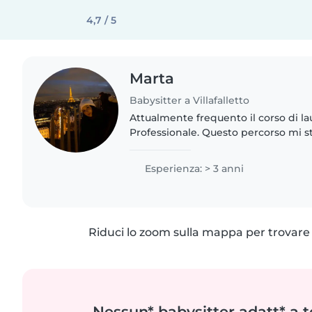
4,7 / 5
Marta
Babysitter a Villafalletto
Attualmente frequento il corso di l
Professionale. Questo percorso mi 
sviluppare competenze educative, re
supporto alla persona..
Esperienza: > 3 anni
Riduci lo zoom sulla mappa per trovare p
Nessun* babysitter adatt* a t