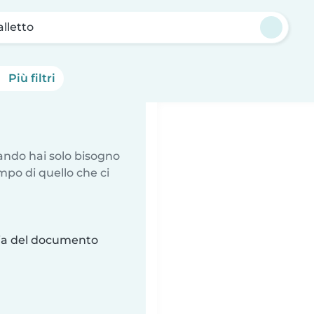
alletto
Più filtri
uando hai solo bisogno
mpo di quello che ci
ria del documento