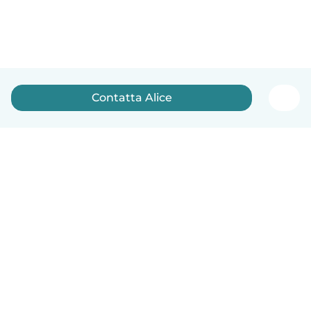
Contatta Alice
Italiano
Come funziona
Aiuto
Termini e privacy
Prezzi
Dati aziendali
Babysits per le aziende