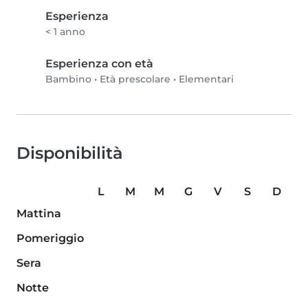
Esperienza
< 1 anno
Esperienza con età
Bambino
•
Età prescolare
•
Elementari
Disponibilità
L
M
M
G
V
S
D
Mattina
Pomeriggio
Sera
Notte