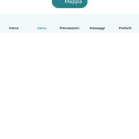
Mappa
Home
Cerca
Prenotazioni
Messaggi
Preferiti
Italiano
Come funziona
Aiuto
Termini e privacy
Prezzi
Dati aziendali
Babysits per le aziende
Standard della community