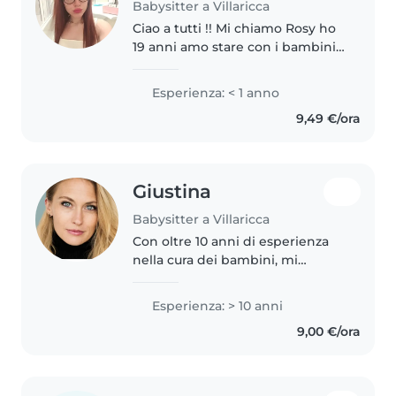
Babysitter a Villaricca
Ciao a tutti !! Mi chiamo Rosy ho
19 anni amo stare con i bambini
mi diverte farli disegnare
,giocare e aiutarli
Esperienza: < 1 anno
9,49 €/ora
Giustina
Babysitter a Villaricca
Con oltre 10 anni di esperienza
nella cura dei bambini, mi
occupo con passione e
professionalità di bambini di
Esperienza: > 10 anni
tutte le età. Sono un genitore
9,00 €/ora
esperto e mi sento a mio agio
con gli..