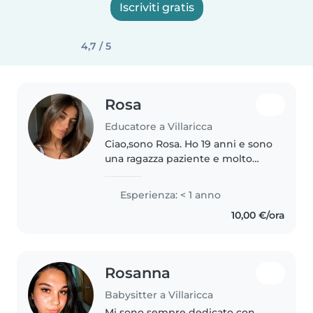
Iscriviti gratis
4,7 / 5
Rosa
Educatore a Villaricca
Ciao,sono Rosa. Ho 19 anni e sono
una ragazza paziente e molto
responsabile. Amo stare con i
bambini perché per me è
Esperienza: < 1 anno
importante che si sentano a loro
10,00 €/ora
agio e si divertano in sicurezza...
Rosanna
Babysitter a Villaricca
Mi sono sempre dedicato con