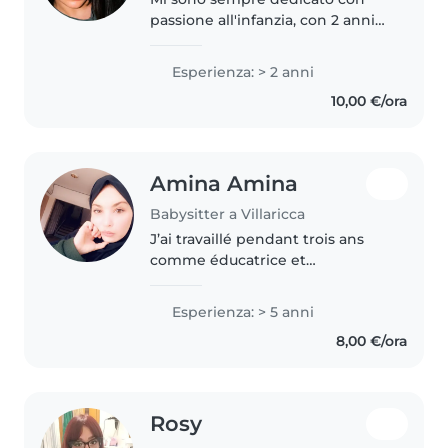
passione all'infanzia, con 2 anni
di esperienza con neonati,
bambini piccoli e adolescenti.
Esperienza: > 2 anni
Esperto nell'assistenza a minori
10,00 €/ora
con ritardi nello sviluppo,..
Amina Amina
Babysitter a Villaricca
J’ai travaillé pendant trois ans
comme éducatrice et
enseignante dans une garderie,
puis pendant deux ans comme
Esperienza: > 5 anni
accompagnatrice d’un enfant
8,00 €/ora
atteint de troubles du spectre
autistique...
Rosy