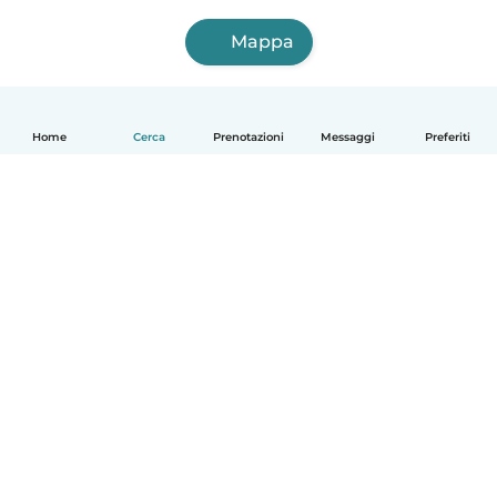
Mappa
Home
Cerca
Prenotazioni
Messaggi
Preferiti
Italiano
Come funziona
Aiuto
Termini e privacy
Prezzi
Dati aziendali
Babysits per le aziende
Standard della community