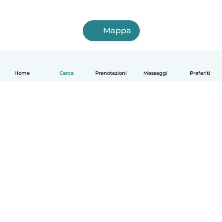
Mappa
Home
Cerca
Prenotazioni
Messaggi
Preferiti
Italiano
Come funziona
Aiuto
Termini e privacy
Prezzi
Dati aziendali
Babysits per le aziende
Standard della community