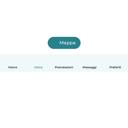
Mappa
Home
Cerca
Prenotazioni
Messaggi
Preferiti
Italiano
Come funziona
Aiuto
Termini e privacy
Prezzi
Dati aziendali
Babysits per le aziende