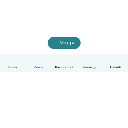
Mappa
Home
Cerca
Prenotazioni
Messaggi
Preferiti
Italiano
Come funziona
Aiuto
Termini e privacy
Prezzi
Dati aziendali
Babysits per le aziende