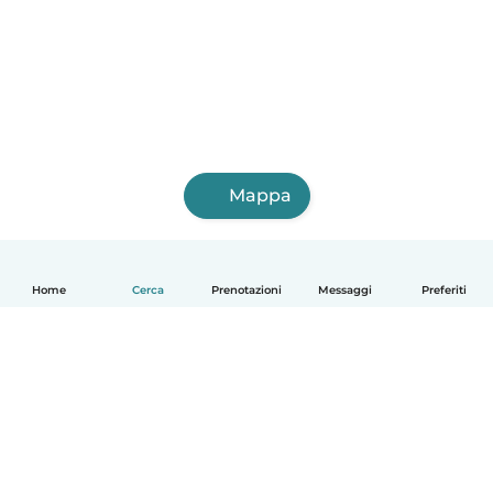
Mappa
Home
Cerca
Prenotazioni
Messaggi
Preferiti
Italiano
Come funziona
Aiuto
Termini e privacy
Prezzi