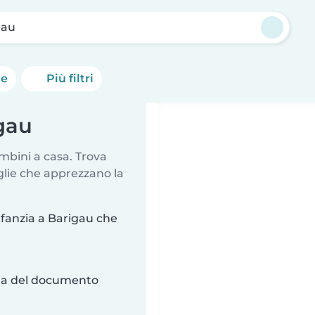
gau
he
Più filtri
igau
mbini a casa. Trova
glie che apprezzano la
nfanzia a Barigau che
ria del documento