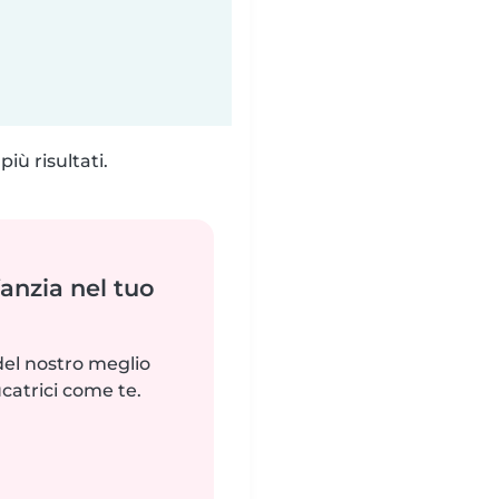
iù risultati.
fanzia nel tuo
del nostro meglio
catrici come te.