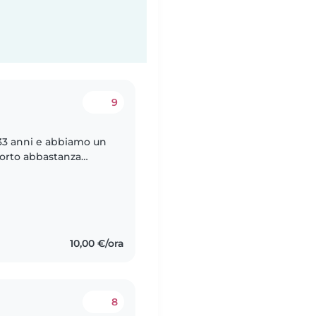
9
 33 anni e abbiamo un
orto abbastanza
o rientrerò al lavoro
10,00 €/ora
8