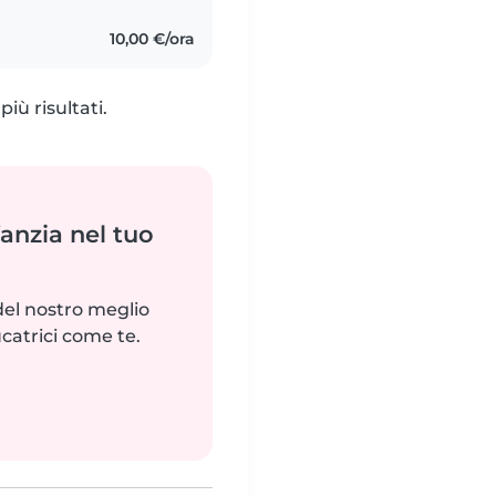
10,00 €/ora
iù risultati.
fanzia nel tuo
del nostro meglio
catrici come te.