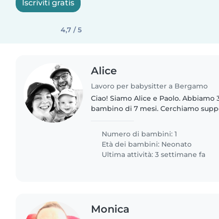
Iscriviti gratis
4,7 / 5
Alice
Lavoro per babysitter a Bergamo
Ciao! Siamo Alice e Paolo. Abbiamo
bambino di 7 mesi. Cerchiamo supp
continuativo per settembre, quando i
e prima che il piccolo..
Numero di bambini: 1
Età dei bambini:
Neonato
Ultima attività: 3 settimane fa
Monica