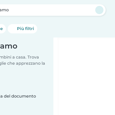
gamo
he
Più filtri
rgamo
mbini a casa. Trova
glie che apprezzano la
ria del documento