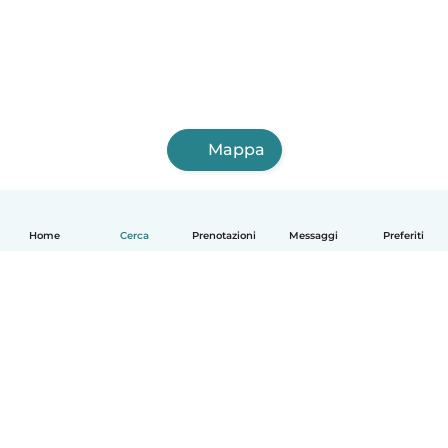
Mappa
Home
Cerca
Prenotazioni
Messaggi
Preferiti
Italiano
Come funziona
Aiuto
Termini e privacy
Prezzi
Dati aziendali
Babysits per le aziende