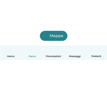
Mappa
Home
Cerca
Prenotazioni
Messaggi
Preferiti
Italiano
Come funziona
Aiuto
Termini e privacy
Prezzi
Dati aziendali
Babysits per le aziende