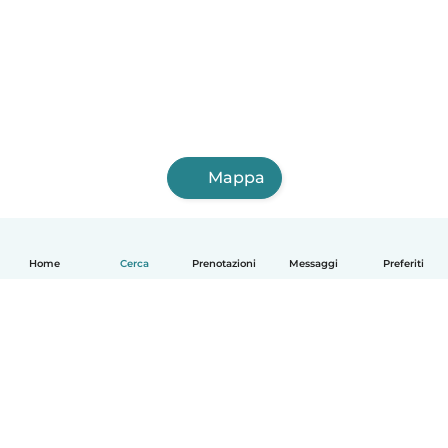
Mappa
Home
Cerca
Prenotazioni
Messaggi
Preferiti
Italiano
Come funziona
Aiuto
Termini e privacy
Prezzi