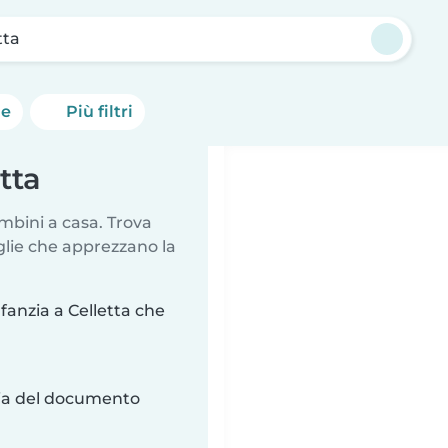
tta
he
Più filtri
tta
mbini a casa. Trova
glie che apprezzano la
nfanzia a Celletta che
ria del documento