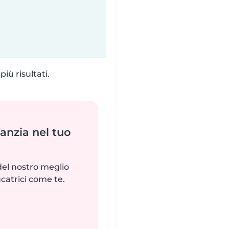
iù risultati.
fanzia nel tuo
del nostro meglio
catrici come te.