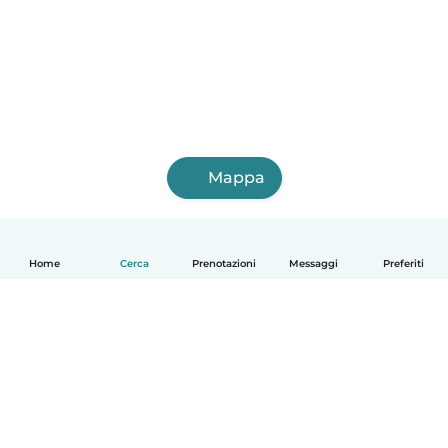
Mappa
Home
Cerca
Prenotazioni
Messaggi
Preferiti
Italiano
Come funziona
Aiuto
Termini e privacy
Prezzi