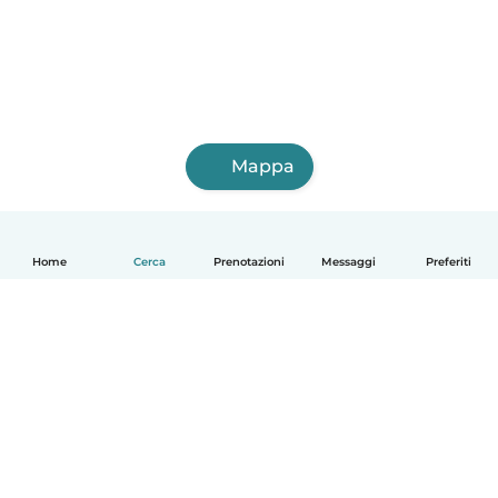
Mappa
Home
Cerca
Prenotazioni
Messaggi
Preferiti
Italiano
Come funziona
Aiuto
Termini e privacy
Prezzi
Dati aziendali
Babysits per le aziende