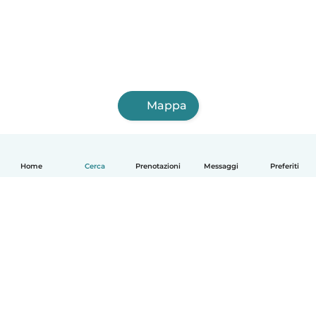
Mappa
Home
Cerca
Prenotazioni
Messaggi
Preferiti
Italiano
Come funziona
Aiuto
Termini e privacy
Prezzi
Dati aziendali
Babysits per le aziende