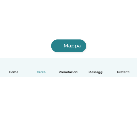
Mappa
Home
Cerca
Prenotazioni
Messaggi
Preferiti
Italiano
Come funziona
Aiuto
Termini e privacy
Prezzi
Dati aziendali
Babysits per le aziende