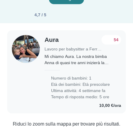
4,7 / 5
Aura
54
Lavoro per babysitter a Ferrara
Mi chiamo Aura. La nostra bimba
Anna di quasi tre anni inizierà la
materna quest’anno. Avremmo
bisogno di una persona affidabile che
Numero di bambini: 1
possa andare all’asilo a prendere la
Età dei bambini:
Età prescolare
bimba e possa..
Ultima attività: 4 settimane fa
Tempo di risposta medio: 5 ore
10,00 €/ora
Riduci lo zoom sulla mappa per trovare più risultati.