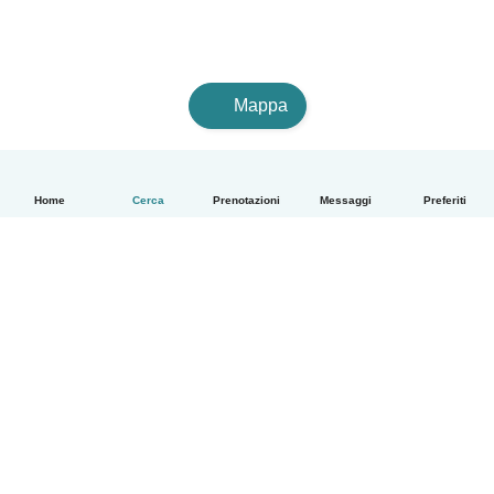
Mappa
Home
Cerca
Prenotazioni
Messaggi
Preferiti
Italiano
Come funziona
Aiuto
Termini e privacy
Prezzi
Dati aziendali
Babysits per le aziende
Standard della community