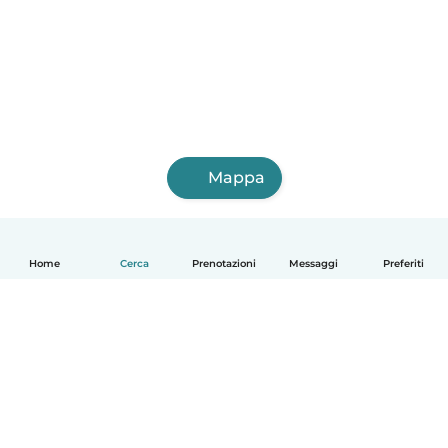
Mappa
Home
Cerca
Prenotazioni
Messaggi
Preferiti
Italiano
Come funziona
Aiuto
Termini e privacy
Prezzi