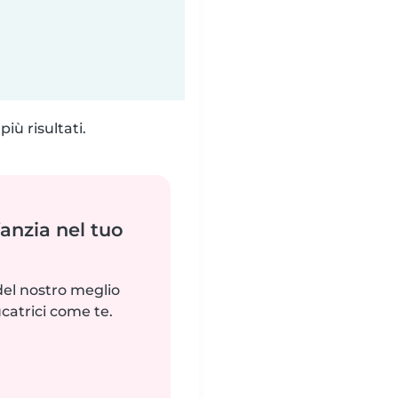
iù risultati.
fanzia nel tuo
del nostro meglio
catrici come te.