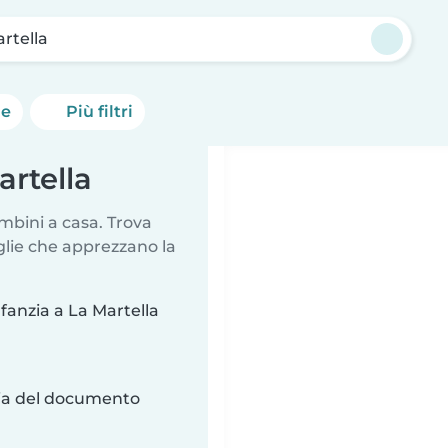
rtella
he
Più filtri
artella
mbini a casa. Trova
glie che apprezzano la
nfanzia a La Martella
ria del documento