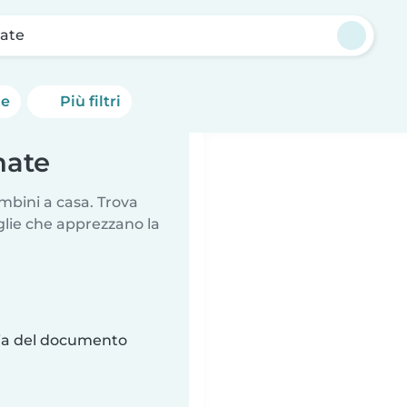
nate
he
Più filtri
nate
mbini a casa. Trova
glie che apprezzano la
ria del documento