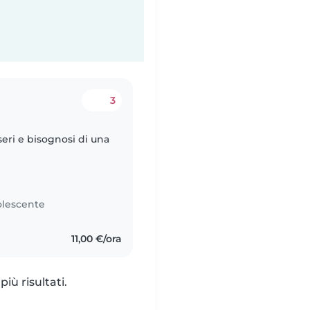
3
eri e bisognosi di una
lescente
11,00 €/ora
iù risultati.