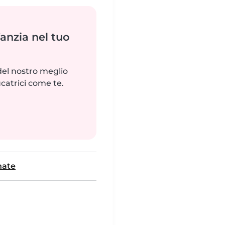
fanzia nel tuo
del nostro meglio
catrici come te.
nate