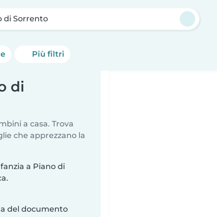
 di Sorrento
he
Più filtri
o di
mbini a casa. Trova
glie che apprezzano la
nfanzia a Piano di
ca.
ria del documento