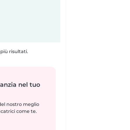
iù risultati.
fanzia nel tuo
del nostro meglio
catrici come te.