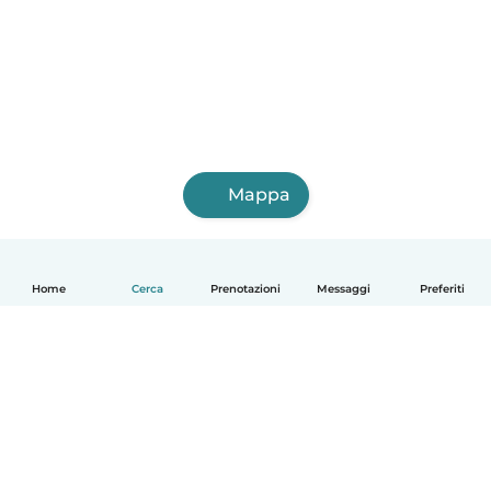
Mappa
Home
Cerca
Prenotazioni
Messaggi
Preferiti
Italiano
Come funziona
Aiuto
Termini e privacy
Prezzi