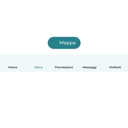
Mappa
Home
Cerca
Prenotazioni
Messaggi
Preferiti
Italiano
Come funziona
Aiuto
Termini e privacy
Prezzi
Dati aziendali
Babysits per le aziende