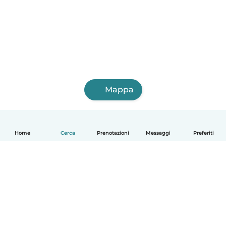
Mappa
Home
Cerca
Prenotazioni
Messaggi
Preferiti
Italiano
Come funziona
Aiuto
Termini e privacy
Prezzi