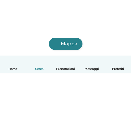
Mappa
Home
Cerca
Prenotazioni
Messaggi
Preferiti
Italiano
Come funziona
Aiuto
Termini e privacy
Prezzi
Dati aziendali
Babysits per le aziende