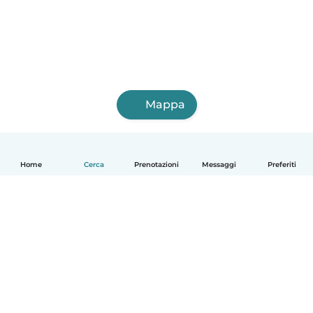
Mappa
Home
Cerca
Prenotazioni
Messaggi
Preferiti
Italiano
Come funziona
Aiuto
Termini e privacy
Prezzi
Dati aziendali
Babysits per le aziende