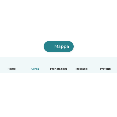
Mappa
Home
Cerca
Prenotazioni
Messaggi
Preferiti
Italiano
Come funziona
Aiuto
Termini e privacy
Prezzi