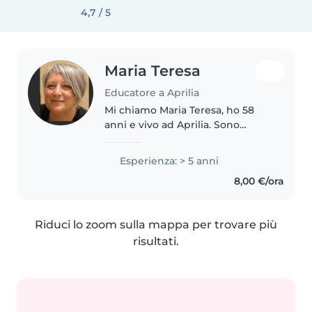
4,7 / 5
Maria Teresa
Educatore a Aprilia
Mi chiamo Maria Teresa, ho 58
anni e vivo ad Aprilia. Sono
insegnante di scuola dell'infanzia
e primaria. Cerco un'opportunità
Esperienza: > 5 anni
come babysitter nei fine
8,00 €/ora
settimana o la sera per
arrotondare...
Riduci lo zoom sulla mappa per trovare più
risultati.