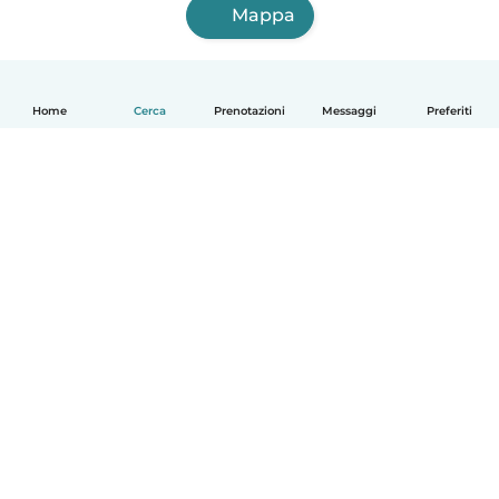
Mappa
Home
Cerca
Prenotazioni
Messaggi
Preferiti
Italiano
Come funziona
Aiuto
Termini e privacy
Prezzi
Dati aziendali
Babysits per le aziende
Standard della community