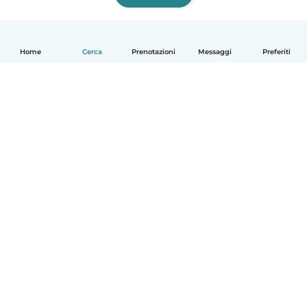
Home
Cerca
Prenotazioni
Messaggi
Preferiti
Italiano
Come funziona
Aiuto
Termini e privacy
Prezzi
Dati aziendali
Babysits per le aziende
Standard della community
© Babysits B.V.