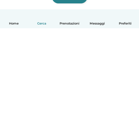
Home
Cerca
Prenotazioni
Messaggi
Preferiti
Italiano
Come funziona
Aiuto
Termini e privacy
Prezzi
Dati aziendali
Babysits per le aziende
Standard della community
© Babysits B.V.