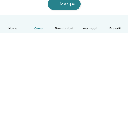
Mappa
Home
Cerca
Prenotazioni
Messaggi
Preferiti
Italiano
Come funziona
Aiuto
Termini e privacy
Prezzi
Dati aziendali
Babysits per le aziende
Standard della community