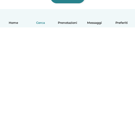
Home
Cerca
Prenotazioni
Messaggi
Preferiti
Italiano
Come funziona
Aiuto
Termini e privacy
Prezzi
Dati aziendali
Babysits per le aziende
Standard della community
© Babysits B.V.