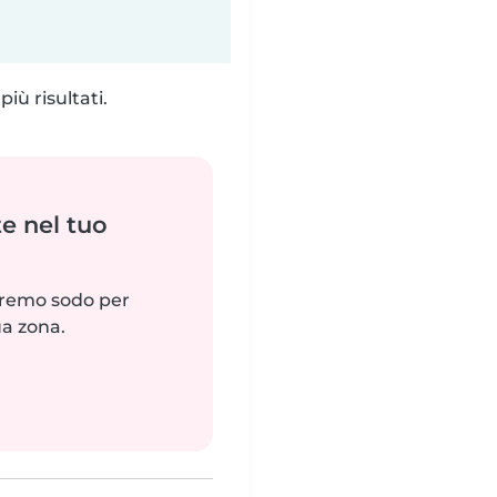
iù risultati.
e nel tuo
reremo sodo per
ua zona.