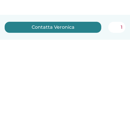
Contatta Veronica
1
Italiano
Come funziona
Aiuto
Termini e privacy
Prezzi
Dati aziendali
Babysits per le aziende
Standard della community