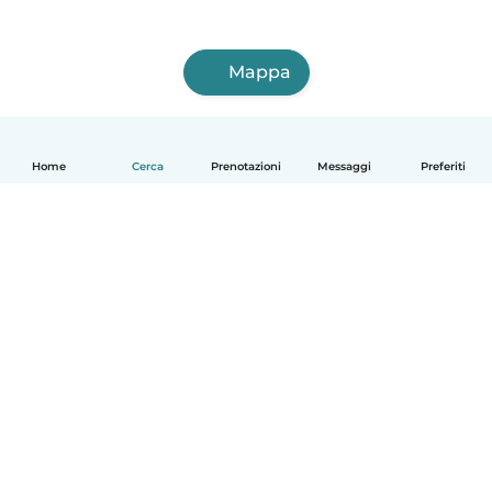
Mappa
Home
Cerca
Prenotazioni
Messaggi
Preferiti
Italiano
Come funziona
Aiuto
Termini e privacy
Prezzi
Dati aziendali
Babysits per le aziende
Standard della community