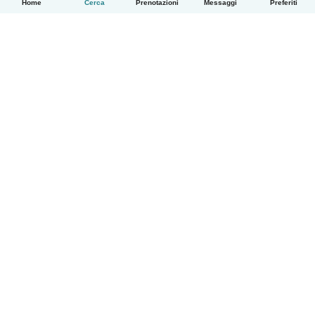
Home
Cerca
Prenotazioni
Messaggi
Preferiti
Italiano
Come funziona
Aiuto
Termini e privacy
Prezzi
Dati aziendali
Babysits per le aziende
Standard della community
© Babysits B.V.