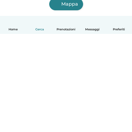
Mappa
Home
Cerca
Prenotazioni
Messaggi
Preferiti
Italiano
Come funziona
Aiuto
Termini e privacy
Prezzi
Dati aziendali
Babysits per le aziende
Standard della community