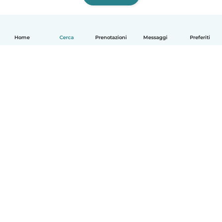
Home
Cerca
Prenotazioni
Messaggi
Preferiti
Italiano
Come funziona
Aiuto
Termini e privacy
Prezzi
Dati aziendali
Babysits per le aziende
Standard della community
© Babysits B.V.