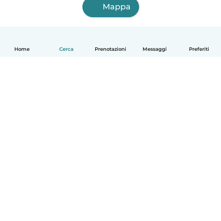
Mappa
Home
Cerca
Prenotazioni
Messaggi
Preferiti
Italiano
Come funziona
Aiuto
Termini e privacy
Prezzi
Dati aziendali
Babysits per le aziende
Standard della community