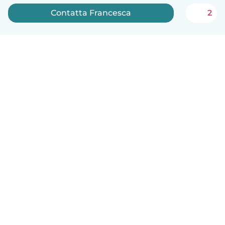
Contatta Francesca
2
Italiano
Come funziona
Aiuto
Termini e privacy
Prezzi
Dati aziendali
Babysits per le aziende
Standard della community