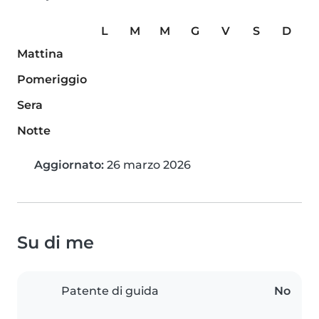
L
M
M
G
V
S
D
Mattina
Pomeriggio
Sera
Notte
Aggiornato:
26 marzo 2026
Su di me
Patente di guida
No