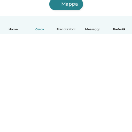
Mappa
Home
Cerca
Prenotazioni
Messaggi
Preferiti
Italiano
Come funziona
Aiuto
Termini e privacy
Prezzi
Dati aziendali
Babysits per le aziende
Standard della community