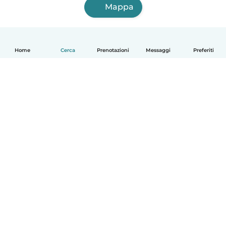
Mappa
Home
Cerca
Prenotazioni
Messaggi
Preferiti
Italiano
Come funziona
Aiuto
Termini e privacy
Prezzi
Dati aziendali
Babysits per le aziende
Standard della community