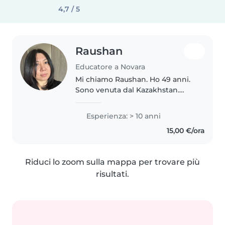
4,7 / 5
Raushan
Educatore a Novara
Mi chiamo Raushan. Ho 49 anni.
Sono venuta dal Kazakhstan.
Preferisco accompagnare i vostri
figli a scuola e se serve stare con
Esperienza: > 10 anni
loro dopo scuola. Ho una auto
15,00 €/ora
con la patente.
Riduci lo zoom sulla mappa per trovare più
risultati.