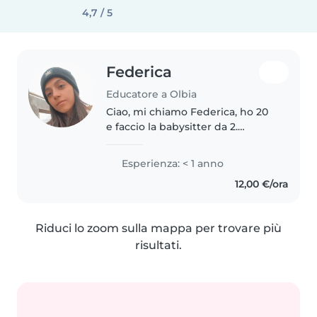
4,7 / 5
Federica
Educatore a Olbia
Ciao, mi chiamo Federica, ho 20
e faccio la babysitter da 2.
Sott’occhio avevo un bambino di
8 anni e uno di 4. Sono creativa e
Esperienza: < 1 anno
vivace, ho sempre il sorriso e
12,00 €/ora
adoro i bambini di ogni..
Riduci lo zoom sulla mappa per trovare più
risultati.